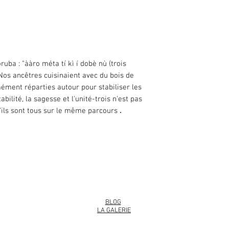
jours
Les marchandises so
Le produit n'est pa
Le produit doit avoir
Les Marchandises suivan
ruba : "ààro méta tí kì í dobè nù (trois
La fourniture de Bie
 Nos ancêtres cuisinaient avec du bois de
spécifications ou ne
mément réparties autour pour stabiliser les
La fourniture de Ma
retournées pour des 
bilité, la sagesse et l'unité-trois n'est pas
d'hygiène et qui ont 
'ils sont tous sur le même parcours
.
La fourniture de Bien
nature, mélangés de
articles.
Nous nous réservons le d
marchandise qui ne répo
info@roy
dessus à notre seule dis
Retour des marchandis
Vous êtes responsable d
les marchandises. Vous
BLOG
l'adresse suivante :
LA GALERIE
6655, rue McCallum
Philadelphie, Pennsylv