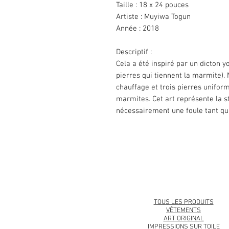
Taille
: 18 x 24 pouces
Artiste
: Muyiwa Togun
Année : 2018
Descriptif
:
Cela a été inspiré par un dicton yo
pierres qui tiennent la marmite).
chauffage et trois pierres unifor
marmites. Cet art représente la sta
nécessairement une foule tant qu
© 2008 Roy Collection Urbaine®
TOUS LES PRODUITS
VÊTEMENTS
ART ORIGINAL
IMPRESSIONS SUR TOILE