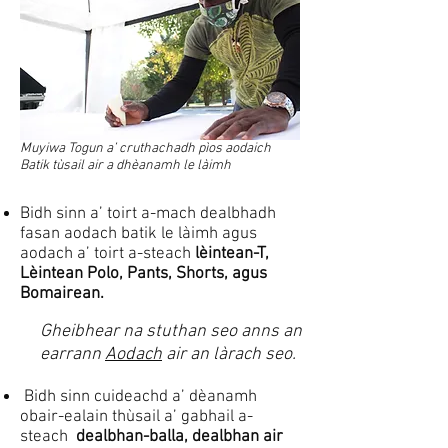
Muyiwa Togun a’ cruthachadh pìos aodaich
Batik tùsail air a dhèanamh le làimh
Bidh sinn a’ toirt a-mach dealbhadh
fasan aodach batik le làimh agus
aodach a’ toirt a-steach
lèintean-T,
Lèintean Polo, Pants, Shorts, agus
Bomairean.
Gheibhear na stuthan seo anns an
earrann
Aodach
air an làrach seo.
​
Bidh sinn cuideachd a’ dèanamh
obair-ealain thùsail a’ gabhail a-
steach
dealbhan-balla, dealbhan air