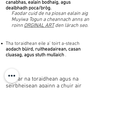
canabhas, ealain bodhaig, agus
dealbhadh poca/bròg.
Faodar cuid de na pìosan ealain aig
Muyiwa Togun a cheannach anns an
roinn
ORGINAL ART
den làrach seo.
Tha toraidhean eile a’ toirt a-steach
aodach bùird, ruitheadairean, casan
cluasag, agus stuth mullaich
.
Faodar na toraidhean agus na
seirbheisean againn a chuir air
falbh gu h-eadar-nàiseanta.
© 2008 Roy Urban Kollection®
info@royurbankollection.com