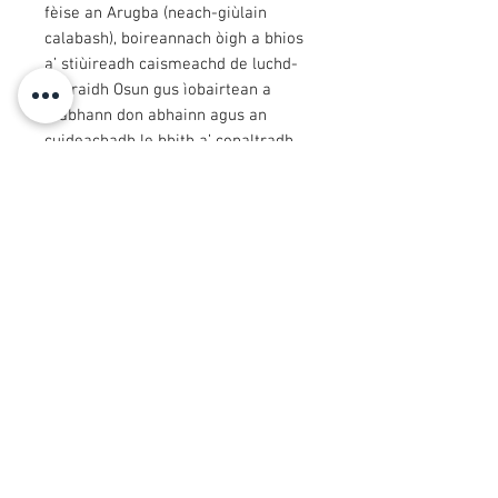
fèise an Arugba (neach-giùlain
calabash), boireannach òigh a bhios
a’ stiùireadh caismeachd de luchd-
adhraidh Osun gus ìobairtean a
thabhann don abhainn agus an
cuideachadh le bhith a’ conaltradh
ris an diadhachd. Tha calabash mòr
air an Arugba air a ceann agus a h-
aodann còmhdaichte.
© 2008 Roy Urban Kollection®
info@royurbankollection.com