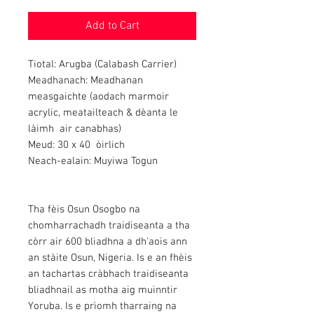
Add to Cart
Tiotal: Arugba (Calabash Carrier)
Meadhanach: Meadhanan
measgaichte (aodach marmoir
acrylic, meatailteach & dèanta le
làimh air canabhas)
Meud: 30 x 40 òirlich
Neach-ealain: Muyiwa Togun
Tha fèis Osun Osogbo na
chomharrachadh traidiseanta a tha
còrr air 600 bliadhna a dh'aois ann
an stàite Osun, Nigeria. Is e an fhèis
an tachartas cràbhach traidiseanta
bliadhnail as motha aig muinntir
Yoruba. Is e prìomh tharraing na