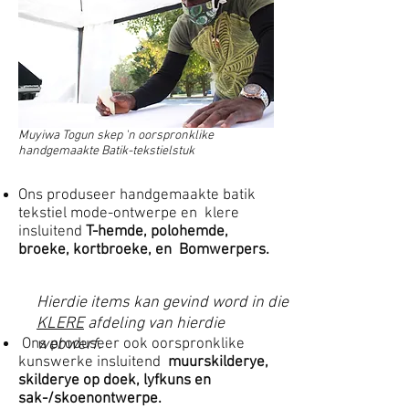
Muyiwa Togun skep 'n oorspronklike
handgemaakte Batik-tekstielstuk
Ons produseer handgemaakte batik
tekstiel mode-ontwerpe en
klere
insluitend
T-hemde, polohemde,
broeke, kortbroeke, en
Bomwerpers.
Hierdie items kan gevind word in die
KLERE
afdeling van hierdie
​
Ons produseer ook oorspronklike
webwerf.
kunswerke insluitend
muurskilderye,
skilderye op doek, lyfkuns en
sak-/skoenontwerpe.