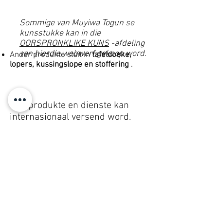
Sommige van Muyiwa Togun se
kunsstukke kan in die
OORSPRONKLIKE KUNS
-afdeling
van hierdie webwerf gekoop word.
Ander produkte sluit in
tafeldoeke,
lopers, kussingslope en stoffering
.
Ons produkte en dienste kan
internasionaal versend word.
© 2008 Roy Urban Kollection®
info@royurbankollection.com
ALLE PRODUKTE