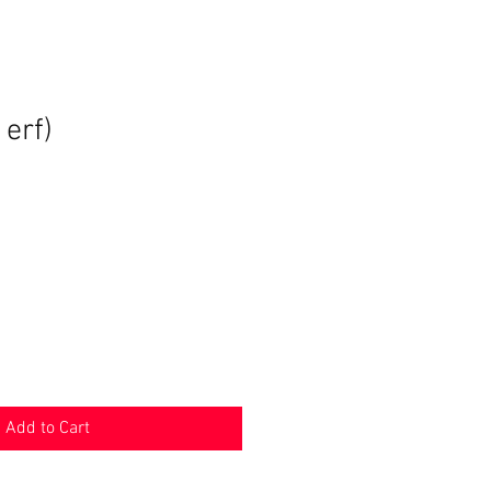
 erf)
ce
Add to Cart