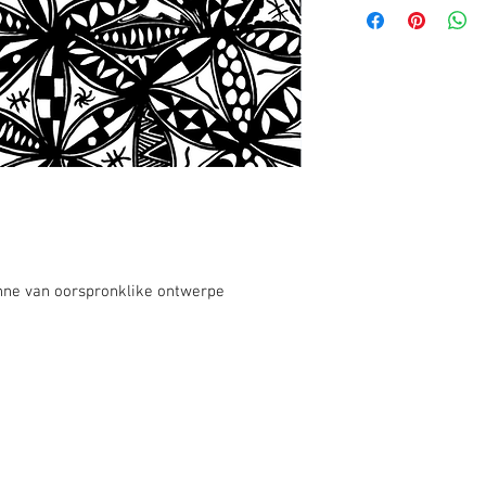
inne van oorspronklike ontwerpe
info@roy