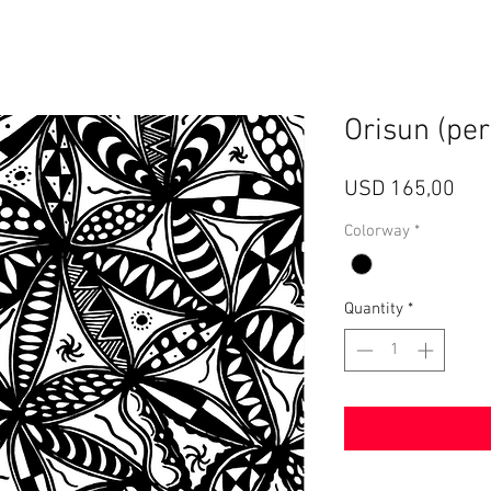
Orisun (per
Pri
USD 165,00
Colorway
*
Quantity
*