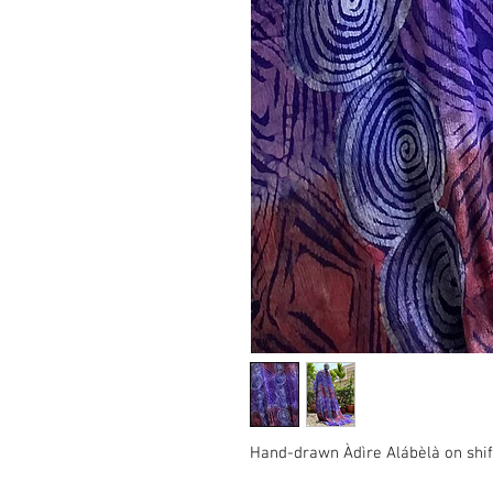
Hand-drawn Àdìre Alábèlà on shiff