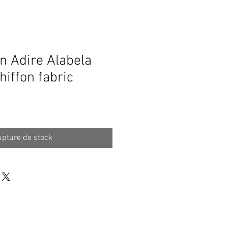
 Adire Alabela
hiffon fabric
pture de stock